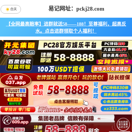
易记网址：pckj28.com
白天