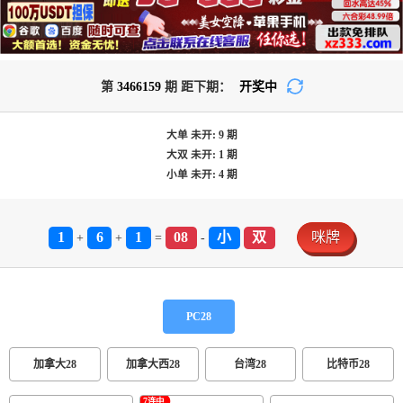
第
3466159
期 距下期：
开奖中
大单
未开:
9
期
大双
未开:
1
期
小单
未开:
4
期
1
6
1
08
小
双
咪牌
+
+
=
-
PC28
加拿大28
加拿大西28
台湾28
比特币28