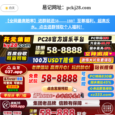
易记网址：pckj28.com
白天